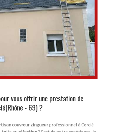
our vous offrir une prestation de
cié(Rhône - 69) ?
rtisan couvreur zingueur
professionnel à Cercié
,
toits
ou
réfection
? Fort de notre expérience, la