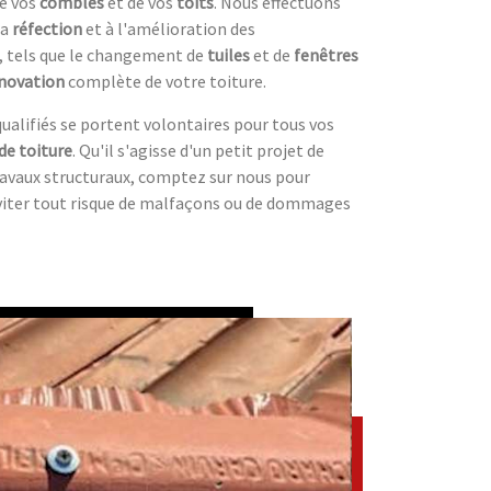
e vos
combles
et de vos
toits
. Nous effectuons
la
réfection
et à l'amélioration des
, tels que le changement de
tuiles
et de
fenêtres
novation
complète de votre toiture.
ualifiés se portent volontaires pour tous vos
de toiture
. Qu'il s'agisse d'un petit projet de
ravaux structuraux, comptez sur nous pour
éviter tout risque de malfaçons ou de dommages