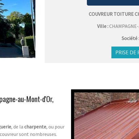
COUVREUR TOITURE C
Ville :
CHAMPAGNE-
Société 
PRISE DE
mpagne-au-Mont-d'Or,
guerie
, de la
charpente
, ou pour
n couvreur sont nombreuses.