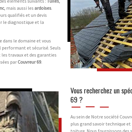
 des éléments suivants :
Tuiles
,
nc
, mais aussi les
ardoises
.
urs qualifiés et un devis
 le diagnostique et la
e dans le domaine et vous
el performant et sécurisé. Seuls
t les travaux et des garanties
isées par
Couvreur 69
.
Vous recherchez un spéc
69 ?
Au sein de Notre société Couvr
plus grand savoir technique et
toiture. Nous fournissons des s