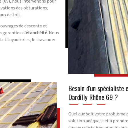
ne (69), nous intervenons pour
novations des obturations,
ux de toit.
ouvrages de descente et
s garanties d'
étanchéité
. Nous
s
et tuyauteries, le travaux en
Besoin d'un spécialiste 
Dardilly Rhône 69 ?
Quel que soit votre problème de
solution adéquate et à prendre
équipe spécialisée prendra en c