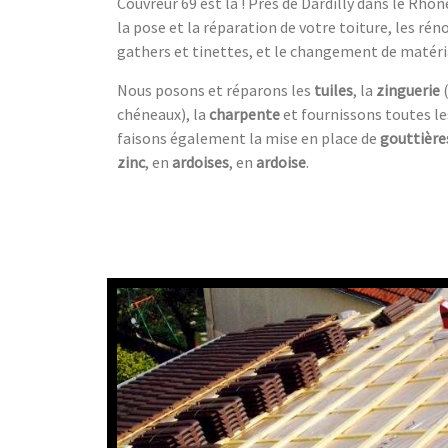
Couvreur 69 est là ! Près de Dardilly dans le Rhô
la pose et la réparation de votre toiture, les ré
gathers et tinettes, et le changement de matéria
Nous posons et réparons les
tuiles
, la
zinguerie
(
chéneaux), la
charpente
et fournissons toutes le
faisons également la mise en place de
gouttière
zinc
, en
ardoises
, en
ardoise
.