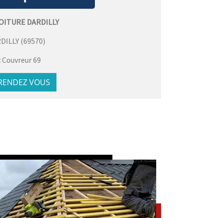
OITURE DARDILLY
DILLY
(
69570
)
:
Couvreur 69
 RENDEZ VOUS