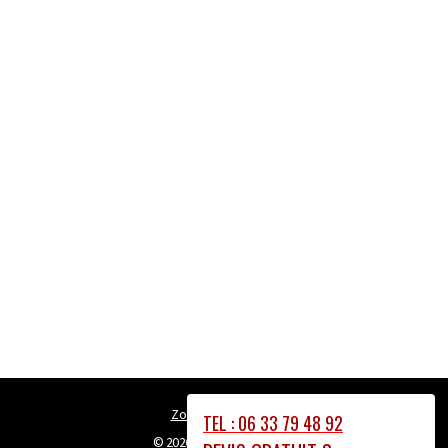
Zone Intervention
TEL : 06 33 79 48 92
© 2026
couvreur-lyon69.fr