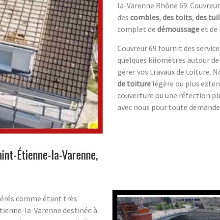
la-Varenne Rhône 69. Couvreur 
des
combles
,
des toits
,
des tui
complet de
démoussage
et de
Couvreur 69 fournit des servic
quelques kilomètres autour de
gérer vos travaux de toiture. 
de toiture
légère ou plus exten
couverture ou une réfection pl
avec nous pour toute demande 
int-Étienne-la-Varenne,
idérés comme étant très
Étienne-la-Varenne destinée à