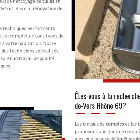
vaux de nettoyage de
tuiles
et
de toit
et votre
rénovation de
ts techniques performants
etien complet de tous types de
n à votre habitation. Notre
 des techniciens spécialisés
assurer un travail de qualité
iques.
Êtes-vous à la recherch
de-Vers Rhône 69?
Les travaux de
combles
et les 
proposons une gamme complète
ainsi que la pose de
fenêtres de