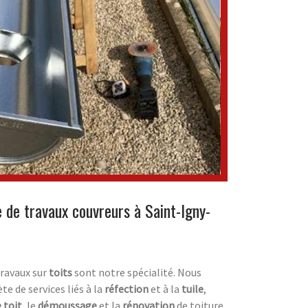
e de travaux couvreurs à Saint-Igny-
travaux sur
toits
sont notre spécialité. Nous
 de services liés à la
réfection
et à la
tuile
,
 toit
, le
démoussage
et la
rénovation
de toiture.