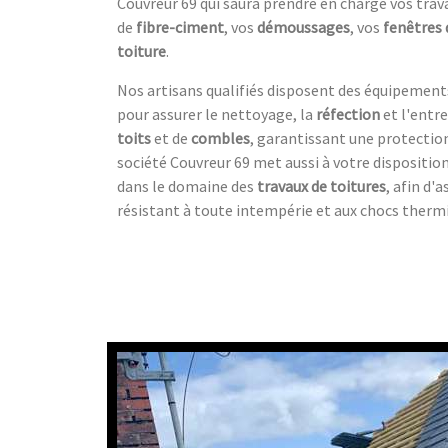
Couvreur 69 qui saura prendre en charge vos tra
de
fibre-ciment
, vos
démoussages
, vos
fenêtres 
toiture
.
Nos artisans qualifiés disposent des équipemen
pour assurer le nettoyage, la
réfection
et l'entr
toits
et de
combles
, garantissant une protectio
société Couvreur 69 met aussi à votre disposition
dans le domaine des
travaux de toitures
, afin d'
résistant à toute intempérie et aux chocs therm