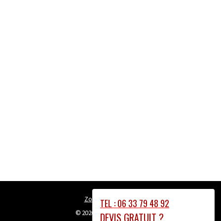
Zone Intervention
TEL : 06 33 79 48 92
© 2026
couvreur-lyon69.fr
DEVIS GRATUIT ?