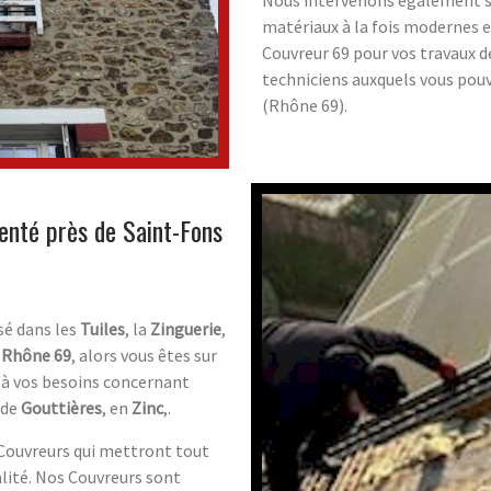
Nous intervenons également su
matériaux à la fois modernes et
Couvreur 69 pour vos travaux d
techniciens auxquels vous pou
(Rhône 69).
enté près de Saint-Fons
sé dans les
Tuiles
, la
Zinguerie
,
 Rhône 69
, alors vous êtes sur
e à vos besoins concernant
 de
Gouttières
, en
Zinc
,.
 Couvreurs qui mettront tout
alité. Nos Couvreurs sont