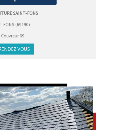
ITURE SAINT-FONS
T-FONS
(
69190
)
:
Couvreur 69
 RENDEZ VOUS