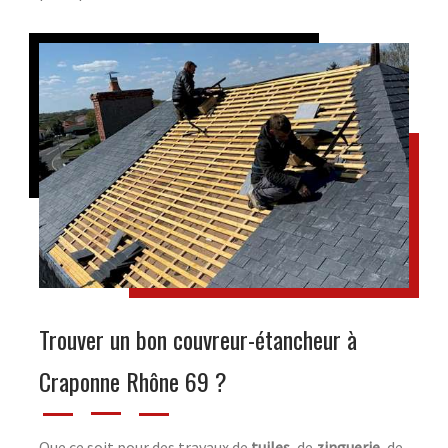
Trouver un bon couvreur-étancheur à
Craponne Rhône 69 ?
Que ce soit pour des travaux de
tuiles
, de
zinguerie
, de