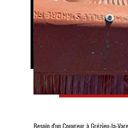
Besoin d'un Couvreur à Grézieu-la-Va