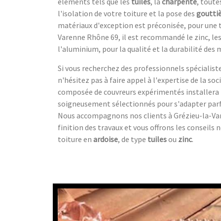
éléments tels que les
tuiles
, la
charpente
, toute
l'isolation de votre toiture et la pose des
goutti
matériaux d'exception est préconisée, pour une t
Varenne Rhône 69, il est recommandé le zinc, le
l'aluminium, pour la qualité et la durabilité des 
Si vous recherchez des professionnels spécialist
n'hésitez pas à faire appel à l'expertise de la so
composée de couvreurs expérimentés installera 
soigneusement sélectionnés pour s'adapter parf
Nous accompagnons nos clients à Grézieu-la-Var
finition des travaux et vous offrons les conseils 
toiture en
ardoise
, de type
tuiles
ou
zinc
.