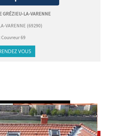
E GRÉZIEU-LA-VARENNE
LA-VARENNE
(
69290
)
:
Couvreur 69
 RENDEZ VOUS