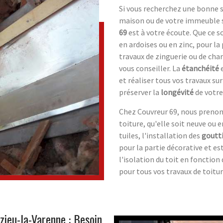
Si vous recherchez une bonne s
maison ou de votre immeuble s
69
est à votre écoute. Que ce so
en ardoises ou en zinc, pour la
travaux de zinguerie ou de char
vous conseiller. La
étanchéité
e
et réaliser tous vos travaux su
préserver la
longévité
de votre
Chez Couvreur 69, nous prenon
toiture, qu'elle soit neuve ou
tuiles, l'installation des
goutt
pour la partie décorative et e
l'isolation du toit en fonction
pour tous vos travaux de toitur
zieu-la-Varenne : Besoin