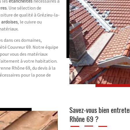
s les
étanchéités
nécessaires à
ères
. Une sélection de
oiture de qualité à Grézieu-la-
s
ardoises
, le cuivre ou
matériaux.
es dans ces domaines,
ciété Couvreur 69. Notre équipe
pour vous des matériaux
aitement à votre habitation.
enne Rhône 69, du devis à la
nécessaires pour la pose de
Savez-vous bien entreten
Rhône 69 ?