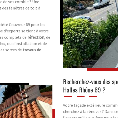
ge de vos comble ? Une
 des fenêtres de toit à
ciété Couvreur 69 pour les
e d'experts se tient à votre
ques complets de
réfection
, de
iles
, ou d'installation et de
utes sortes de
travaux de
Recherchez-vous des spé
Halles Rhône 69 ?
Votre façade extérieure commen
cherchez à la rénover ? Dans ce
l'expert qu'il vous faut pour l