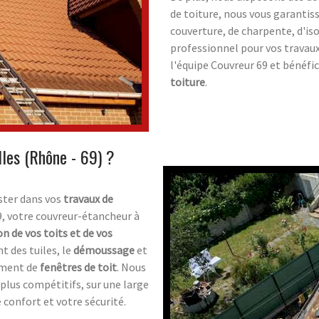
de toiture, nous vous garantiss
couverture, de charpente, d'is
professionnel pour vos travaux
l'équipe Couvreur 69 et bénéfic
toiture
.
lles (Rhône - 69) ?
ster dans vos
travaux de
9, votre couvreur-étancheur à
on de vos toits et de vos
t des tuiles, le
démoussage
et
ement de
fenêtres de toit
. Nous
 plus compétitifs, sur une large
confort et votre sécurité.