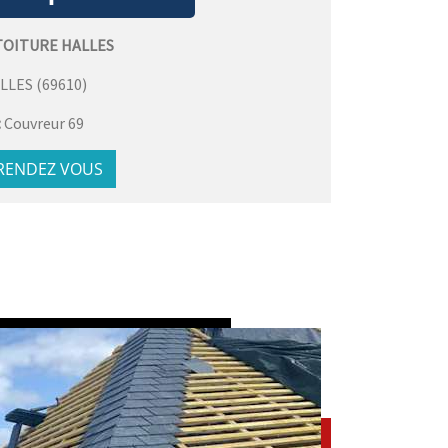
TOITURE HALLES
LLES
(
69610
)
:
Couvreur 69
 RENDEZ VOUS