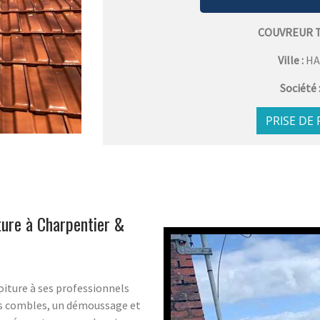
COUVREUR 
Ville :
HA
Société 
PRISE DE
ture à Charpentier &
toiture à ses professionnels
es combles, un démoussage et